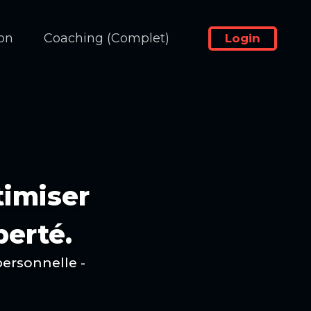
on
Coaching (Complet)
Login
timiser
berté.
personnelle -